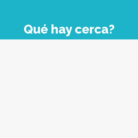
Qué hay cerca?
bores Alagló
Mary's Coffee 
Asunción
Asunción