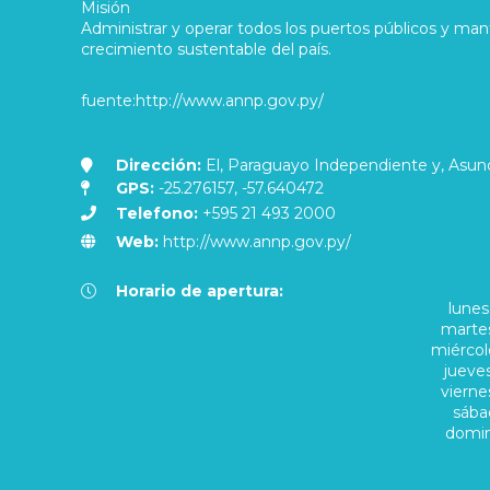
Misión
Administrar y operar todos los puertos públicos y mante
crecimiento sustentable del país.
fuente:http://www.annp.gov.py/
Dirección:
El, Paraguayo Independiente y, Asun
GPS:
-25.276157, -57.640472
Telefono:
+595 21 493 2000
Web:
http://www.annp.gov.py/
Horario de apertura:
lunes
marte
miércol
jueve
vierne
sába
domi