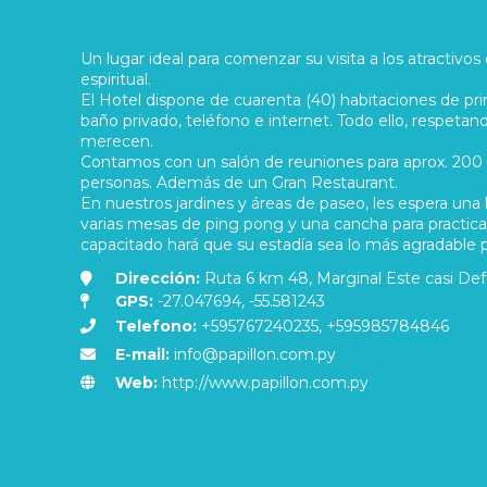
Un lugar ideal para comenzar su visita a los atractivos 
espiritual.
El Hotel dispone de cuarenta (40) habitaciones de prim
baño privado, teléfono e internet. Todo ello, respetan
merecen.
Contamos con un salón de reuniones para aprox. 200 p
personas. Además de un Gran Restaurant.
En nuestros jardines y áreas de paseo, les espera una b
varias mesas de ping pong y una cancha para practic
capacitado hará que su estadía sea lo más agradable p
Dirección:
Ruta 6 km 48, Marginal Este casi Defe
GPS:
-27.047694, -55.581243
Telefono:
+595767240235, +595985784846
E-mail:
info@papillon.com.py
Web:
http://www.papillon.com.py