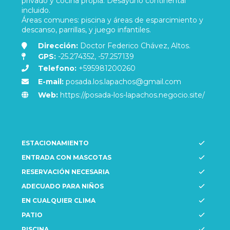
privado y cocina propia. Desayuno continental
incluido.
Áreas comunes: piscina y áreas de esparcimiento y
descanso, parrillas, y juego infantiles.
Dirección:
Doctor Federico Chávez, Altos.
GPS:
-25.274352, -57.257139
Telefono:
+595981200260
E-mail:
posada.los.lapachos@gmail.com
Web:
https://posada-los-lapachos.negocio.site/
ESTACIONAMIENTO
ENTRADA CON MASCOTAS
RESERVACIÓN NECESARIA
ADECUADO PARA NIÑOS
EN CUALQUIER CLIMA
PATIO
PISCINA