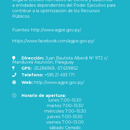
a entidades dependientes del Poder Ejecutivo para
contribuir a la optimización de los Recursos
Públicos.
Fuentes: http://www.agpe.gov.py/
https://www.facebook.com/agpe.gov.py/
Dirección:
Juan Bautista Alberdi Nº 972 c/
Manduvirá Asunción, Paraguay
GPS:
-25.286969, -57.639852
Telefono:
+595 21 493 171
Web:
http://www.agpe.gov.py/
Horario de apertura:
lunes
7:00–15:30
martes
7:00–15:30
miércoles
7:00–15:30
jueves
7:00–15:30
viernes
7:00–13:00
sábado
Cerrado