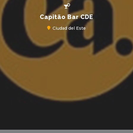
Capitão Bar CDE
Ciudad del Este