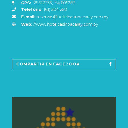
GPS:
-25.517333, -54.605283
Telefono:
(61) 504 250
E-mail:
reservas@hotelcasinoacaray.com.py
Web:
//www.hotelcasinoacaray.com.py
COMPARTIR EN FACEBOOK