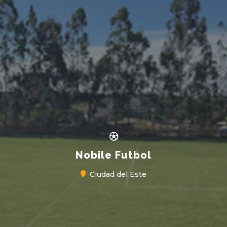
Nobile Futbol
Ciudad del Este