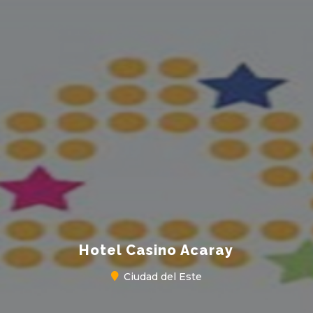
Hotel Casino Acaray
Ciudad del Este